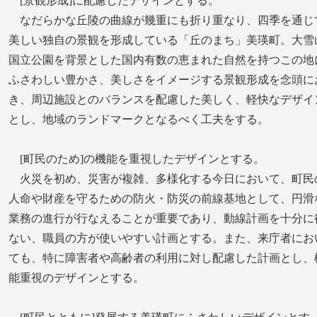
[景観形成]に配慮したデザインとする。
なだらかな丘陵の曲線が幾重にも折り重なり、四季を通じ
美しい独自の景観を形成している「丘のまち」美瑛町。大雪
国立公園を背景とした国内有数の恵まれた自然を持つこの地
ふさわしい豊かさ、美しさをイメージする景観形成を念頭に
き、周辺施設とのバランスを配慮した美しく、軽快なデザイ
とし、地域のランドマークとなるべく工夫をする。
[町民のため]の機能を重視したデザインとする。
火災を初め、災害が複雑、多様化する今日において、町民
人命や財産を守るための防火・防災の前線基地として、円滑
業務の進行が行なえることが重要であり、動線計画を十分に
ない、職員の方が使いやすい計画とする。また、来庁者にお
ても、特に障害者や高齢者の利用に対し配慮した計画とし、
能重視のデザインとする。